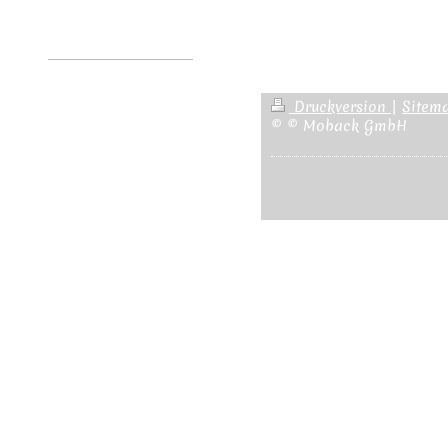
Druckversion
|
Sitem
© © Moback GmbH